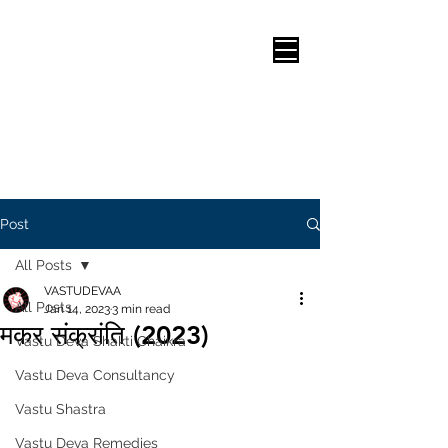
Post
All Posts
VASTUDEVAA
All Posts
Jan 14, 2023
3 min read
मकर संक्रांति (2023)
Vastu Deva Shakti Chaikra
Vastu Deva Consultancy
Vastu Shastra
Vastu Deva Remedies