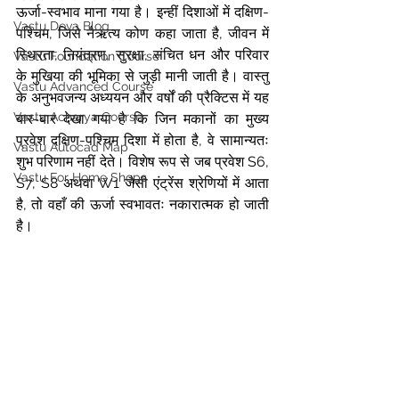
ऊर्जा-स्वभाव माना गया है। इन्हीं दिशाओं में दक्षिण-
Vastu Deva Blog
पश्चिम, जिसे नैऋत्य कोण कहा जाता है, जीवन में 
स्थिरता, नियंत्रण, सुरक्षा, संचित धन और परिवार 
Vastu Foundation Course
के मुखिया की भूमिका से जुड़ी मानी जाती है। वास्तु 
Vastu Advanced Course
के अनुभवजन्य अध्ययन और वर्षों की प्रैक्टिस में यह 
Vastu Acharya Course
बार-बार देखा गया है कि जिन मकानों का मुख्य 
प्रवेश दक्षिण-पश्चिम दिशा में होता है, वे सामान्यतः 
Vastu Autocad Map
शुभ परिणाम नहीं देते। विशेष रूप से जब प्रवेश S6, 
Vastu For Home Shops
S7, S8 अथवा W1 जैसी एंट्रेंस श्रेणियों में आता 
है, तो वहाँ की ऊर्जा स्वभावतः नकारात्मक हो जाती 
है।